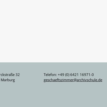
ckstraße 32
Telefon: +49 (0) 6421 16971-0
 Marburg
geschaeftszimmer@archivschule.de