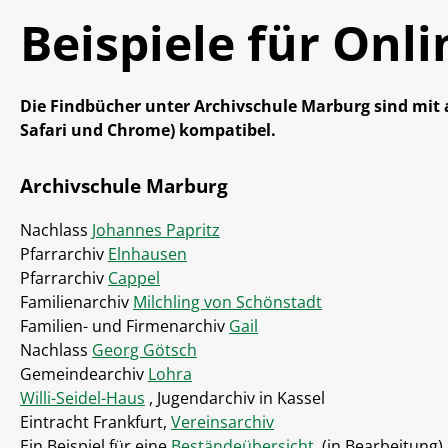
Beispiele für Onl
Die Findbücher unter Archivschule Marburg sind mit a
Safari und Chrome) kompatibel.
Archivschule Marburg
Nachlass
Johannes Papritz
Pfarrarchiv
Elnhausen
Pfarrarchiv
Cappel
Familienarchiv
Milchling von Schönstadt
Familien- und Firmenarchiv
Gail
Nachlass
Georg Götsch
Gemeindearchiv
Lohra
Willi-Seidel-Haus
, Jugendarchiv in Kassel
Eintracht Frankfurt,
Vereinsarchiv
Ein Beispiel für eine
Beständeübersicht
(in Bearbeitung).