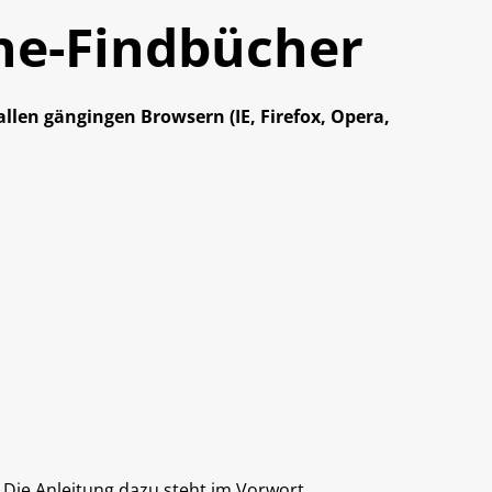
ine-Findbücher
llen gängingen Browsern (IE, Firefox, Opera,
 Die Anleitung dazu steht im Vorwort.