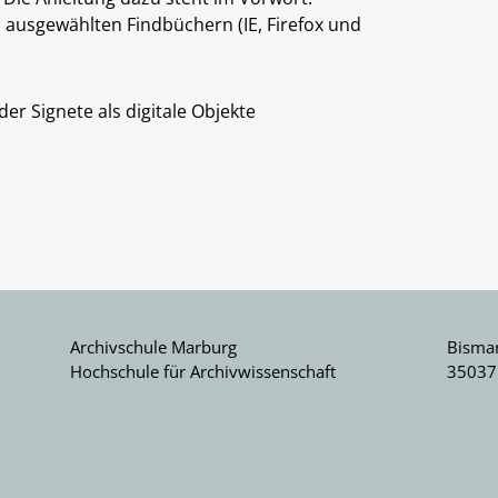
 ausgewählten Findbüchern (IE, Firefox und
er Signete als digitale Objekte
Archivschule Marburg
Bismar
Hochschule für Archivwissenschaft
35037